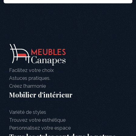
Facilitez votre choix
Astuces pratiques.
Créez l’harmonie
Mobilier d’intérieur
Variété de styles
Trouvez votre esthétique
Personnalisez votre espace